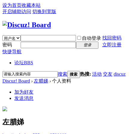
设为首页
收藏本站
开启辅助访问
切换到宽版
找回密码
自动登录
密码
立即注册
登录
快捷导航
论坛
BBS
搜索
热搜:
活动
交友
discuz
搜索
Discuz! Board
›
左腊娣
›
个人资料
加为好友
发送消息
左腊娣